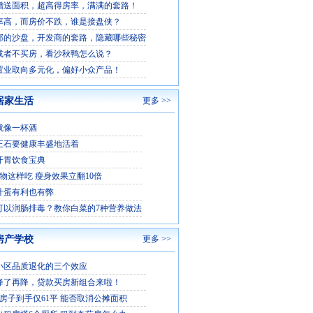
赠送面积，超高得房率，满满的套路！
率高，而房价不跌，谁是接盘侠？
部的沙盘，开发商的套路，隐藏哪些秘密
或者不买房，看沙秋鸭怎么说？
置业取向多元化，偏好小众产品！
居家生活
更多 >>
就像一杯酒
王石要健康丰盛地活着
开胃饮食宝典
食物这样吃 瘦身效果立翻10倍
叶蛋有利也有弊
可以润肠排毒？教你白菜的7种营养做法
房产学校
更多 >>
小区品质退化的三个效应
降了再降，贷款买房新组合来啦！
平房子到手仅61平 能否取消公摊面积