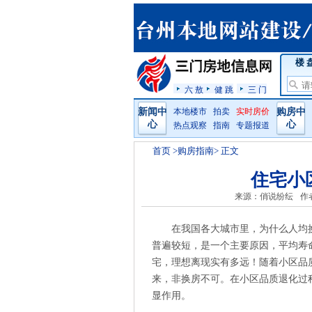
楼 
六 敖
健 跳
三 门
新闻中
本地楼市
拍卖
实时房价
购房中
心
心
热点观察
指南
专题报道
首页
>购房指南> 正文
住宅小
来源：俏说纷纭
作
在我国各大城市里，为什么人均
普遍较短，是一个主要原因，平均寿
宅，理想离现实有多远！随着小区品
来，非换房不可。在小区品质退化过
显作用。