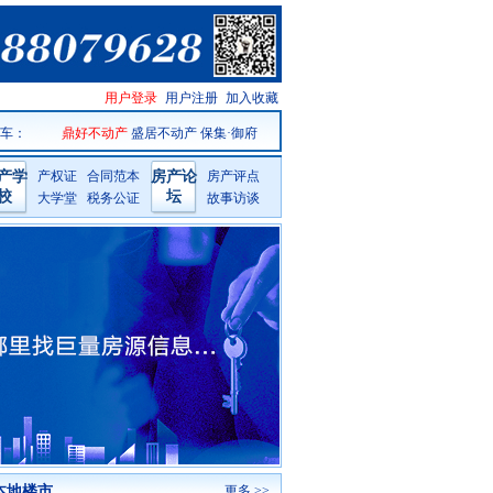
三门房产
用户登录
用户注册
加入收藏
网手机版
 车
：
鼎好不动产
盛居不动产
保集·御府
产学
产权证
合同范本
房产论
房产评点
校
坛
大学堂
税务公证
故事访谈
本地楼市
更多 >>