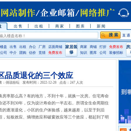
盘
出 售
出 租
商 家
图 库
新 闻
直 通
楼盘
出售
出租
办公
厂房
店面商铺
家居装
商家
商铺
打折
免费发布
房
修
公司
中介
团购
估价
竞猜
免费发布
知识
图库
公司
装修招标
区品质退化的三个效应
者：俏说纷纭
发布时间：2022-12-28
点击：
247 人次
换房率那么高？有的地方，不到十年，就换一次房。住宅寿命
命还不到30年，仅为设计寿命的一半左右。所谓全生命周期住
质的逐渐退化，小区的住户体验感，越来越差，以至于到后
程，短板效应、熵增效应和破窗效应等三个效应，都起到了明