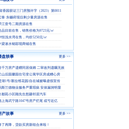
留香园获证三门房预许字（2023）第0011
宏泰·东樾府现仅剩少量房源在售
琴江壹号二期房源在售
尚品目前在售，销售价格为9723元/㎡
恒浅水湾在售，均价5250元/㎡
中梁湫水铭邸现商铺在售
楼盘轶事
更多 >>
将千万房产遗赠同居保姆 二审改判遗嘱无效
兰山后园馨园住宅变公寓学区房成糟心房
鹭湖1号/塞拉维花园/自在城被曝虚假宣传
玛斯兰德物业服务严重瑕疵 安保漏洞明显
京都苑小区顾先生怒砸邻居汽车
德上海武宁路1047号房产烂尾 或亏近亿
房产故事
更多 >>
降了再降，贷款买房新组合来啦！