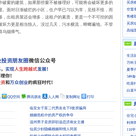
许破窗的建筑，如果那些窗不被修理好，可能将会破坏更多的
·
买房
·
空置
显。面对日渐破烂的小区，住户早已习以为常，见怪不怪，而
·
售楼
移，出租房屋还会增多，这租户的素质，更是一个不可控的因
·
买房
破坏力更是相当惊人。没过几天，污水横流，蟑螂遍地。不管
·
高端
得乌烟瘴气。
·
生活
·
万科
·
夏季
·
5种
·
吃茶
·
白菜
讯
QQ空间
腾讯朋友
人人网
复制网址
打印
·
临安女子富二代男友名下8套房骗局
·
婚姻危机中的房产权的争夺
·
住宅
·
温州男子卖房辞职追恋济南女主播
·
利率
·
仙居少妇隐瞒婚姻和情人同居
·
110