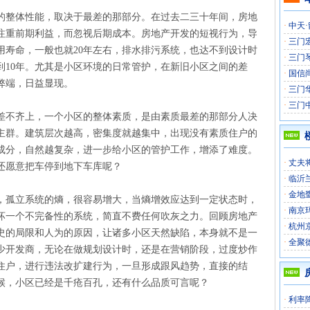
的整体性能，取决于最差的那部分。在过去二三十年间，房地
·
中天·
注重前期利益，而忽视后期成本。房地产开发的短视行为，导
·
三门
用寿命，一般也就20年左右，排水排污系统，也达不到设计时
·
三门
到10年。尤其是小区环境的日常管护，在新旧小区之间的差
·
国信
弊端，日益显现。
·
三门华
·
三门
差不齐上，一个小区的整体素质，是由素质最差的那部分人决
主群。建筑层次越高，密集度就越集中，出现没有素质住户的
成分，自然越复杂，进一步给小区的管护工作，增添了难度。
·
丈夫
还愿意把车停到地下车库呢？
·
临沂
·
金地
，孤立系统的熵，很容易增大，当熵增效应达到一定状态时，
·
南京
坏一个不完备性的系统，简直不费任何吹灰之力。回顾房地产
·
杭州
史的局限和人为的原因，让诸多小区天然缺陷，本身就不是一
·
全聚
少开发商，无论在做规划设计时，还是在营销阶段，过度炒作
住户，进行违法改扩建行为，一旦形成跟风趋势，直接的结
候，小区已经是千疮百孔，还有什么品质可言呢？
·
利率