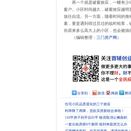
再一个就是破窗效应，一幢有少
窗户。小区时间越久，破窗效应越明
放任自流。另一方面，随着时间的推
素，要是遇到得过且过的临时租客，
你原来多么高大上的小区，也会被搞
（编辑整理：
三门房产网
）
分享到：
新浪
网易
腾
·
住宅小区品质退化的三个效应
·
利率降了再降，贷款买房新组合来啦！
·
110平房子到手仅61平 能否取消公摊面积
·
一套出租房搭6个厕所 租到奇葩房怎么办