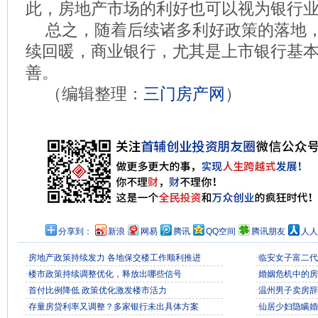
此，房地产市场的利好也可以视为银行
总之，随着后续诸多利好政策的落地
续回暖，商业银行，尤其是上市银行基
善。
（编辑整理：
三门房产网
）
分享到：
新浪
网易
腾讯
QQ空间
腾讯朋友
人人
·
房地产政策持续发力 各地保交楼工作顺利推进
·
临安女子富二代
·
楼市政策持续调整优化，释放出哪些信号
·
婚姻危机中的房
·
首付比例降低 政策优化激发楼市活力
·
温州男子卖房辞
·
存量房贷利率又调整？多家银行未出具体方案
·
仙居少妇隐瞒婚