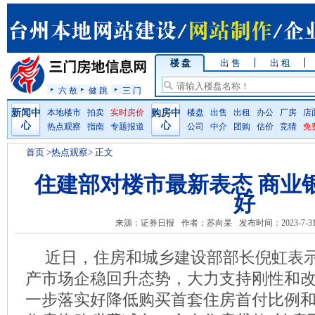
楼 盘
出 售
出 租
六 敖
健 跳
三 门
新闻中
本地楼市
拍卖
实时房价
购房中
楼盘
出售
出租
办公
厂房
店
心
心
热点观察
指南
专题报道
公司
中介
团购
估价
竞猜
免
首页
>热点观察> 正文
住建部对楼市最新表态 商业
好
来源：证券日报
作者：苏向杲
发布时间：2023-7-3
近日，住房和城乡建设部部长倪虹表
产市场企稳回升态势，大力支持刚性和
一步落实好降低购买首套住房首付比例